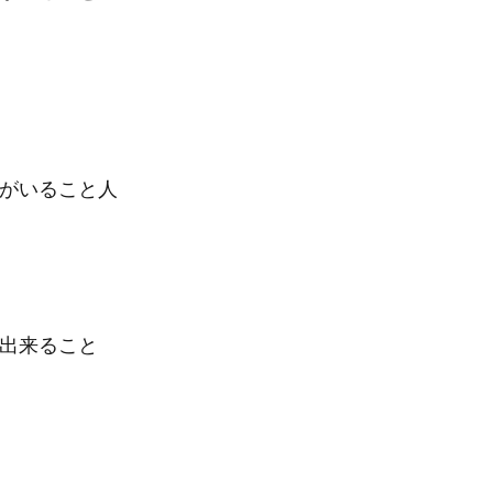
人がいること人
に出来ること