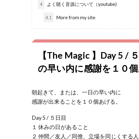
4
よく聴く音源について（youtube)
4.1
More from my site
【The Magic 】Day
の早い内に感謝を１０個
朝起きて、または、一日の早い内に
感謝が出来ることを１０個あげる。
Day 5 / ５日目
１ 休みの日があること
２ 仲間／友人／同僚、立場を同じくする