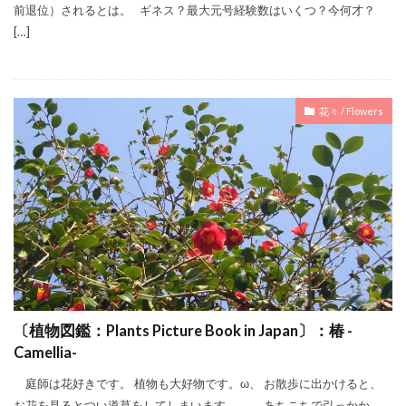
前退位）されるとは。 ギネス？最大元号経験数はいくつ？今何才？
[…]
花々 / Flowers
〔植物図鑑：Plants Picture Book in Japan〕：椿 -
Camellia-
庭師は花好きです。 植物も大好物です。ω、 お散歩に出かけると、
お花を見るとつい道草をしてしまいます。。。 あちこちで引っかか