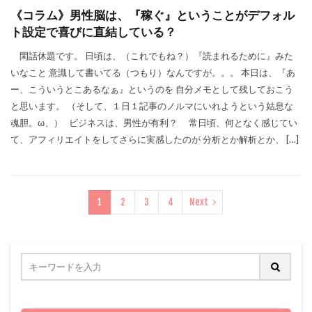
《コラム》男性脳は、『稼ぐ』ということがデフォル
ト設定で喜びに直結している？
閑話休題です。 日頃は、（これでもね？）『読まれるために』みた
いなこと 意識して書いてる（つもり）なんですが。。。 本日は、『あ
ー、こういうとこあるなぁ』というのを 自分メモとして残しておこう
と思います。 （そして、１日１記事のノルマにいれようという姑息な
魂胆。ω、） ビジネスは、男性が有利？ 常日頃、何となく感じてい
て、アフィリエイトをしてさらに実感したのが 分析とか解析とか、 […]
1
2
3
4
Next