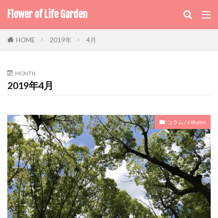
Flower of Life Garden
2019年
4月
HOME
MONTH
2019年4月
コラム / column