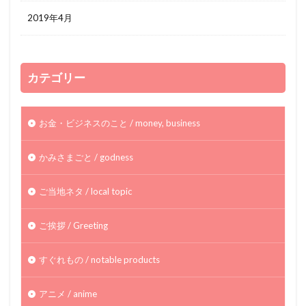
2019年4月
カテゴリー
お金・ビジネスのこと / money, business
かみさまごと / godness
ご当地ネタ / local topic
ご挨拶 / Greeting
すぐれもの / notable products
アニメ / anime