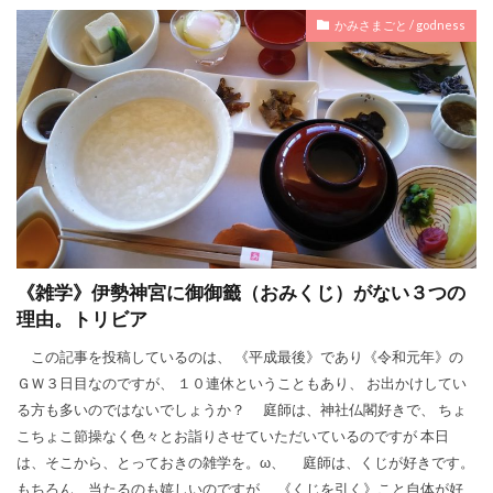
かみさまごと / godness
《雑学》伊勢神宮に御御籤（おみくじ）がない３つの
理由。トリビア
この記事を投稿しているのは、 《平成最後》であり《令和元年》の
ＧＷ３日目なのですが、 １０連休ということもあり、 お出かけしてい
る方も多いのではないでしょうか？ 庭師は、神社仏閣好きで、 ちょ
こちょこ節操なく色々とお詣りさせていただいているのですが 本日
は、そこから、とっておきの雑学を。ω、 庭師は、くじが好きです。
もちろん、当たるのも嬉しいのですが、 《くじを引く》こと自体が好