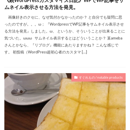
《続WordPressカスタマイズ日記》WPでWP記事をサ
ムネイル表示させる方法を発見。
画像好きのクセに、なぜ気付かなかったのか？ と自分でも疑問に思
ったのですが。。。ω； 『WordpressでWP記事をサムネイル表示させ
る方法を発見』しました。ω、 というか、そういうことが出来ることに
気づいた。ωωω サムネイル表示するとはどういうことか？ 某ameba
さんとかなら、『リブログ』機能にあたりますかね？ こんな感じで
す。 初投稿（WordPress超初心者のカスタマ […]
すぐれもの / notable products