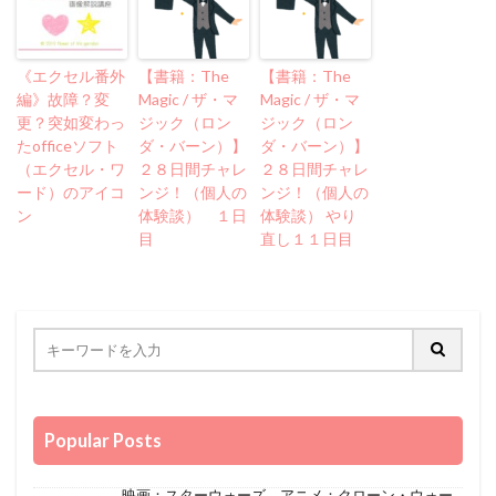
《エクセル番外
【書籍：The
【書籍：The
編》故障？変
Magic / ザ・マ
Magic / ザ・マ
更？突如変わっ
ジック（ロン
ジック（ロン
たofficeソフト
ダ・バーン）】
ダ・バーン）】
（エクセル・ワ
２８日間チャレ
２８日間チャレ
ード）のアイコ
ンジ！（個人の
ンジ！（個人の
ン
体験談） １日
体験談） やり
目
直し１１日目
Popular Posts
映画：スターウォーズ、アニメ：クローン・ウォー