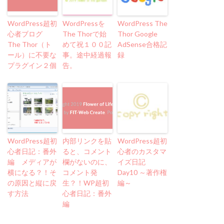
WordPress超初
WordPressを
WordPress The
心者ブログ
The Thorで始
Thor Google
The Thor（ト
めて祝１００記
AdSense合格記
ール）に不要な
事。途中経過報
録
プラグイン２個
告。
WordPress超初
内部リンクを貼
WordPress超初
心者日記：番外
ると、コメント
心者のカスタマ
編 メディアが
欄がないのに、
イズ日記
横になる？！そ
コメント発
Day10 ～著作権
の原因と縦に戻
生？！WP超初
編～
す方法
心者日記：番外
編