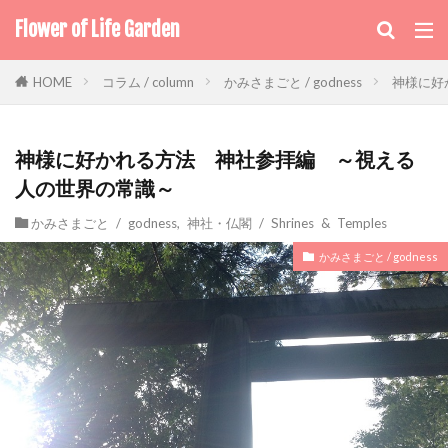
Flower of Life Garden
コラム / column
かみさまごと / godness
神様に好
HOME
神様に好かれる方法 神社参拝編 ～視える
人の世界の常識～
かみさまごと / godness
,
神社・仏閣 / Shrines & Temples
かみさまごと / godness