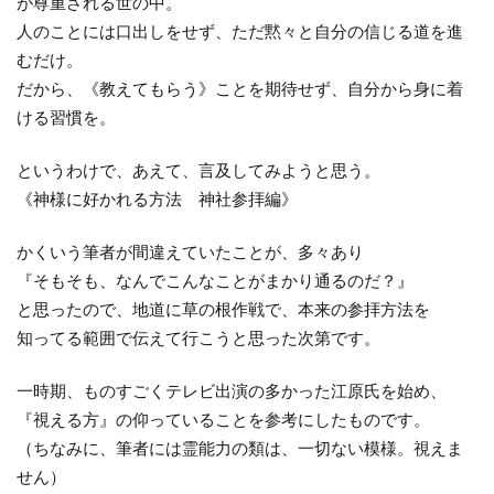
が尊重される世の中。
人のことには口出しをせず、ただ黙々と自分の信じる道を進
むだけ。
だから、《教えてもらう》ことを期待せず、自分から身に着
ける習慣を。
というわけで、あえて、言及してみようと思う。
《神様に好かれる方法 神社参拝編》
かくいう筆者が間違えていたことが、多々あり
『そもそも、なんでこんなことがまかり通るのだ？』
と思ったので、地道に草の根作戦で、本来の参拝方法を
知ってる範囲で伝えて行こうと思った次第です。
一時期、ものすごくテレビ出演の多かった江原氏を始め、
『視える方』の仰っていることを参考にしたものです。
（ちなみに、筆者には霊能力の類は、一切ない模様。視えま
せん）