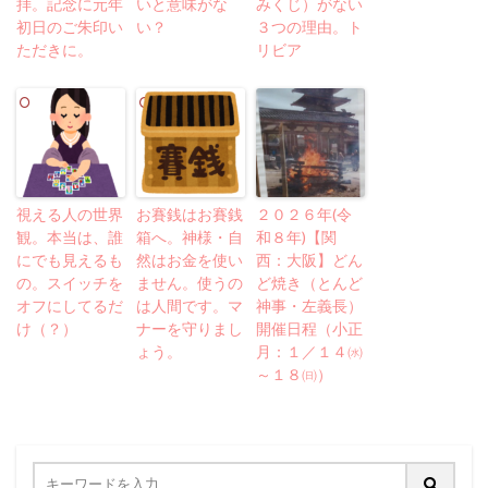
拝。記念に元年
いと意味がな
みくじ）がない
初日のご朱印い
い？
３つの理由。ト
ただきに。
リビア
視える人の世界
お賽銭はお賽銭
２０２６年(令
観。本当は、誰
箱へ。神様・自
和８年)【関
にでも見えるも
然はお金を使い
西：大阪】どん
の。スイッチを
ません。使うの
ど焼き（とんど
オフにしてるだ
は人間です。マ
神事・左義長）
け（？）
ナーを守りまし
開催日程（小正
ょう。
月：１／１４㈬
～１８㈰）