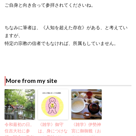
ご自身と向き合って参拝されてくださいね。
ちなみに筆者は、《人知を超えた存在》がある、と考えてい
ますが、
特定の宗教の信者でもなければ、所属もしていません。
More from my site
令和最初の日。
《雑学》御守
《雑学》伊勢神
住吉大社に参
は、身につけな
宮に御御籤（お