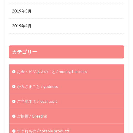
2019年5月
2019年4月
カテゴリー
お金・ビジネスのこと / money, business
かみさまごと / godness
ご当地ネタ / local topic
ご挨拶 / Greeting
すぐれもの / notable products