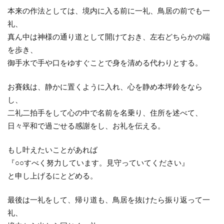
本来の作法としては、境内に入る前に一礼、鳥居の前でも一
礼、
真ん中は神様の通り道として開けておき、左右どちらかの端
を歩き、
御手水で手や口をゆすぐことで身を清める代わりとする。
お賽銭は、静かに置くように入れ、心を静め本坪鈴をなら
し、
二礼二拍手をして心の中で名前を名乗り、住所を述べて、
日々平和で過ごせる感謝をし、お礼を伝える。
もし叶えたいことがあれば
『○○すべく努力しています。見守っていてください』
と申し上げるにとどめる。
最後は一礼をして、帰り道も、鳥居を抜けたら振り返って一
礼、