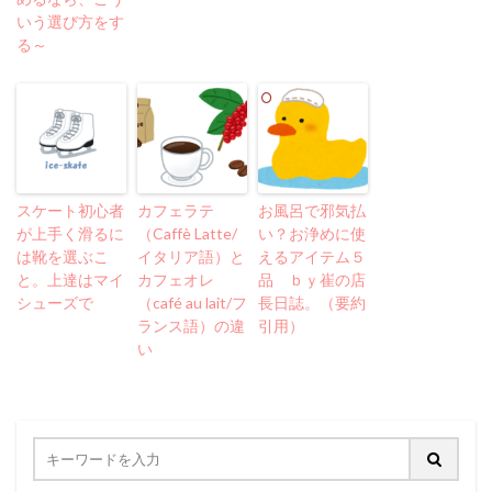
いう選び方をす
る～
スケート初心者
カフェラテ
お風呂で邪気払
が上手く滑るに
（Caffè Latte/
い？お浄めに使
は靴を選ぶこ
イタリア語）と
えるアイテム５
と。上達はマイ
カフェオレ
品 ｂｙ崔の店
シューズで
（café au lait/フ
長日誌。（要約
ランス語）の違
引用）
い