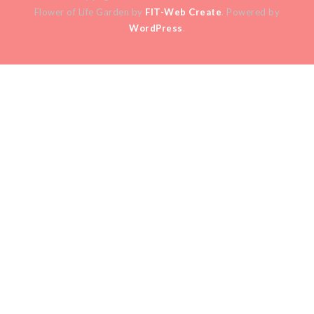
Flower of Life Garden by
FIT-Web Create
. Powered by
WordPress
.