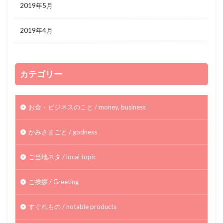
2019年5月
2019年4月
カテゴリー
お金・ビジネスのこと / money, business
かみさまごと / godness
ご当地ネタ / local topic
ご挨拶 / Greeting
すぐれもの / notable products