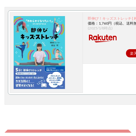
即伸び！キッズストレッチ [ 村
価格：1,760円（税込、送料
(2025/1/8時点)
楽