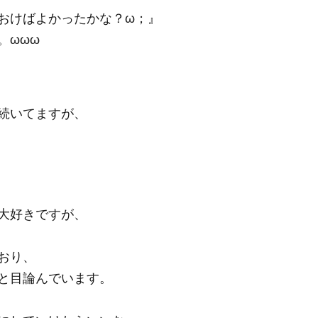
おけばよかったかな？ω；』
。ωωω
続いてますが、
大好きですが、
おり、
と目論んでいます。