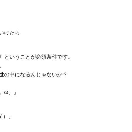
いけたら
》ということが必須条件です。
。
世の中になるんじゃないか？
。ω、』
￥）』