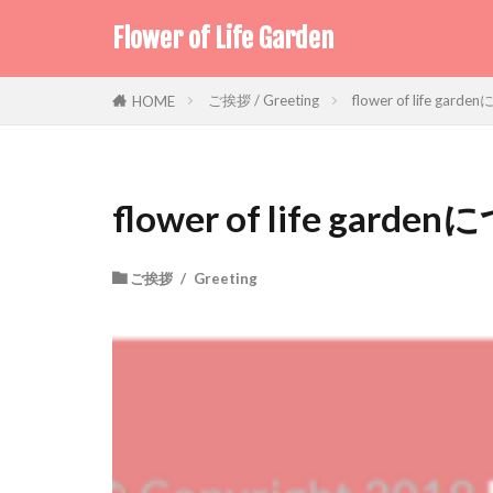
Flower of Life Garden
ご挨拶 / Greeting
flower of life ga
HOME
flower of life gar
ご挨拶 / Greeting