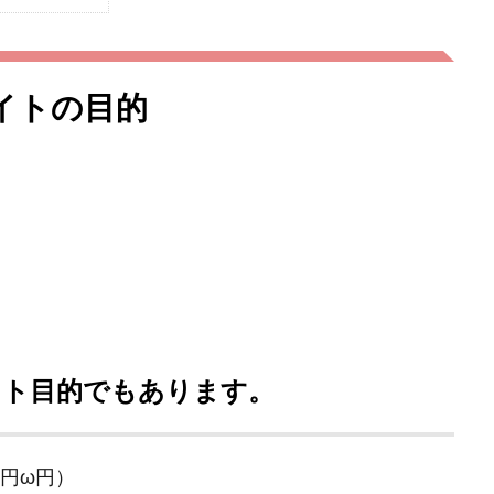
enサイトの目的
イト目的でもあります。
（円ω円）