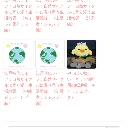
フ：自然サイク
フ：自然サイク
フ：自然サイク
ルに寄り添う生
ルに寄り添う生
ルに寄り添う生
活雑貨 《ちょ
活雑貨 《上級
活雑貨 《洗剤
っと番外ミスト
者：シャンプー
編》
編》
編》
江戸時代ライ
江戸時代ライ
やっぱり欲し
フ：自然サイク
フ：自然サイク
い！ネット銀行
ルに寄り添う生
ルに寄り添う生
用の紙通帳（キ
活雑貨 《中級
活雑貨 《初級
ャッシュブッ
者：シャンプー
者：シャンプー
ク）
編》
編》