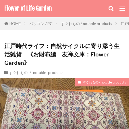
Flower of Life Garden
パソコン / PC
すぐれもの / notable products
江戸
HOME
江戸時代ライフ：自然サイクルに寄り添う生
活雑貨 《お財布編 友禅文庫：Flower
Garden》
すぐれもの / notable products
すぐれもの / notable products