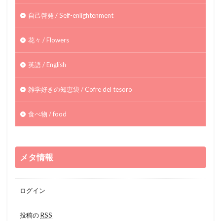
自己啓発 / Self-enlightenment
花々 / Flowers
英語 / English
雑学好きの知恵袋 / Cofre del tesoro
食べ物 / food
メタ情報
ログイン
投稿の
RSS